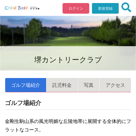
ログイン
新規登録
堺カントリークラブ
ゴルフ場紹介
託児料金
写真
アクセス
ゴルフ場紹介
金剛生駒山系の風光明媚な丘陵地帯に展開する全体的にフ
ラットなコース。